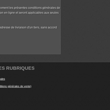
 moment les présentes conditions générales de
ion en ligne et seront applicables aux seules
dresse de livraison d'un tiers, sans accord
ES RUBRIQUES
gales
itions générales de vente)