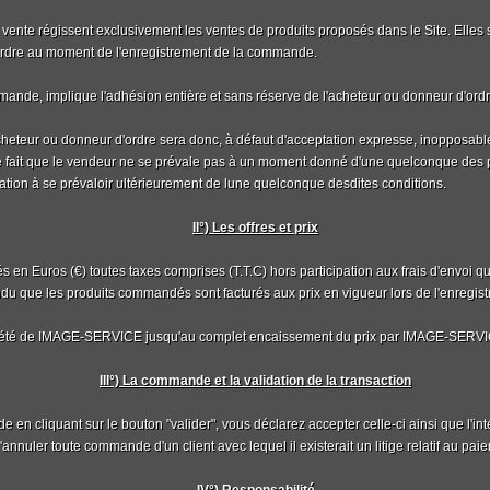
 vente régissent exclusivement les ventes de produits proposés dans le Site. Elles
'ordre au moment de l'enregistrement de la commande.
mande, implique l'adhésion entière et sans réserve de l'acheteur ou donneur d'ordr
'acheteur ou donneur d'ordre sera donc, à défaut d'acceptation expresse, inopposab
e fait que le vendeur ne se prévale pas à un moment donné d'une quelconque des 
ation à se prévaloir ultérieurement de lune quelconque desdites conditions.
II°) Les offres et prix
ués en Euros (€) toutes taxes comprises (T.T.C) hors participation aux frais d'envoi qu
ndu que les produits commandés sont facturés aux prix en vigueur lors de l'enregi
opriété de IMAGE-SERVICE jusqu'au complet encaissement du prix par IMAGE-SERV
III°) La commande et la validation de la transaction
en cliquant sur le bouton "valider", vous déclarez accepter celle-ci ainsi que l'int
annuler toute commande d'un client avec lequel il existerait un litige relatif au 