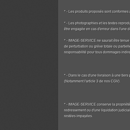
* - Les produits proposés sont conformes à
* - Les photographies et les textes reprod
être engagée en cas d'erreur dans l'une d
* - IMAGE-SERVICE ne saurait être tenue p
de perturbation ou grève totale ou part
responsabilité pour tous dommages indirect
* - Dans le cas d'une livraison à une tier
(Notamment l'article 3 de nos CGV).
* - IMAGE-SERVICE conserve la propriété des
redressement ou d'une liquidation judicia
restées impayées.