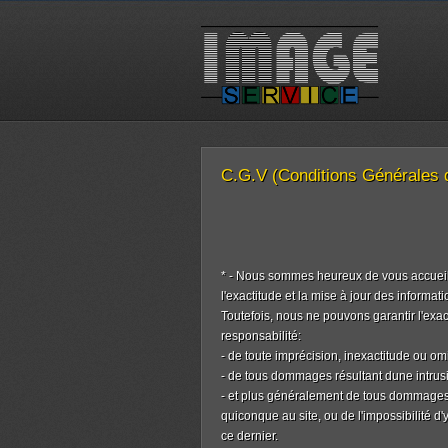
C.G.V (Conditions Générales d
* - Nous sommes heureux de vous accueill
l'exactitude et la mise à jour des informat
Toutefois, nous ne pouvons garantir l'exac
responsabilité:
- de toute imprécision, inexactitude ou omi
- de tous dommages résultant dune intrusio
- et plus généralement de tous dommages, 
quiconque au site, ou de l'impossibilité d
ce dernier.