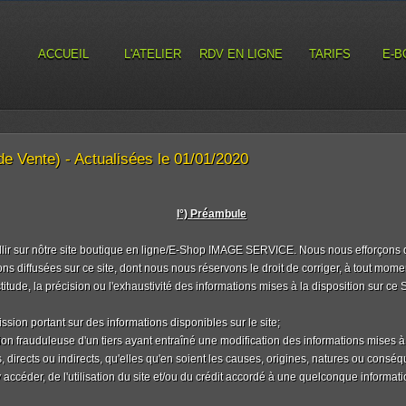
ACCUEIL
L'ATELIER
RDV EN LIGNE
TARIFS
E-B
e Vente) - Actualisées le 01/01/2020
I°) Préambule
ir sur nôtre site boutique en ligne/E-Shop IMAGE SERVICE. Nous nous efforçons d'
ions diffusées sur ce site, dont nous nous réservons le droit de corriger, à tout mome
titude, la précision ou l'exhaustivité des informations mises à la disposition sur c
ssion portant sur des informations disponibles sur le site;
n frauduleuse d'un tiers ayant entraîné une modification des informations mises à la
directs ou indirects, qu'elles qu'en soient les causes, origines, natures ou consé
'y accéder, de l'utilisation du site et/ou du crédit accordé à une quelconque inform