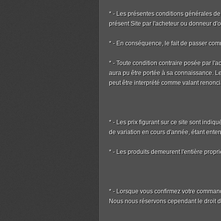
* - Les présentes conditions générales de
présent Site par l'acheteur ou donneur d
* - En conséquence, le fait de passer com
* - Toute condition contraire posée par l
aura pu être portée à sa connaissance. L
peut être interprété comme valant renonci
* - Les prix figurant sur ce site sont indiq
de variation en cours d'année, étant ente
* - Les produits demeurent l'entière pr
* - Lorsque vous confirmez votre commande 
Nous nous réservons cependant le droit d'