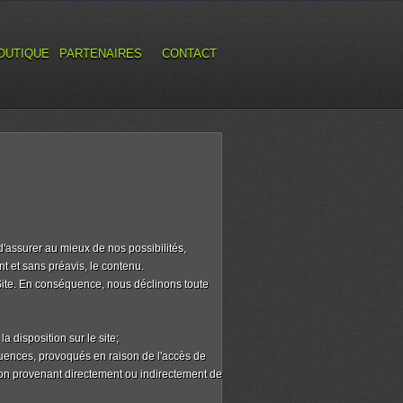
OUTIQUE
PARTENAIRES
CONTACT
assurer au mieux de nos possibilités,
nt et sans préavis, le contenu.
e Site. En conséquence, nous déclinons toute
 disposition sur le site;
quences, provoqués en raison de l'accès de
ation provenant directement ou indirectement de