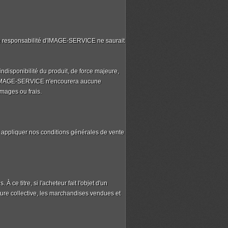
, la responsabilité d'IMAGE-SERVICE ne saurait
disponibilité du produit, de force majeure,
s. IMAGE-SERVICE n'encourera aucune
mmages ou frais.
ra appliquer nos conditions générales de vente
e titre, si l'acheteur fait l'objet d'un
ure collective, les marchandises vendues et