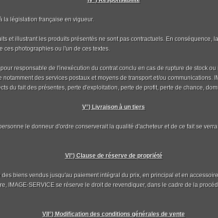
IV°) Responsabilité
 la législation française en vigueur.
uits et illustrant les produits présentés ne sont pas contractuels. En conséquence
e ces photographies ou l'un de ces textes.
our responsable de l'inexécution du contrat conclu en cas de rupture de stock ou in
ielle notamment des services postaux et moyens de transport et/ou communication
s du fait des présentes, perte d'exploitation, perte de profit, perte de chance, do
V°) Livraison à un tiers
s personne le donneur d'ordre conserverait la qualité d'acheteur et de ce fait se ver
VI°) Clause de réserve de propriété
 biens vendus jusqu'au paiement intégral du prix, en principal et en accessoires. À c
ire, IMAGE-SERVICE se réserve le droit de revendiquer, dans le cadre de la procéd
VII°) Modification des conditions générales de vente