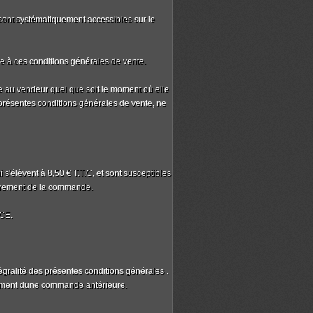
 sont systématiquement accessibles sur le
e à ces conditions générales de vente.
le au vendeur quel que soit le moment où elle
présentes conditions générales de vente, ne
i s'élèvent à 8,50 € T.T.C, et sont susceptibles
strement de la commande.
ICE.
égralité des présentes conditions générales .
paiement dune commande antérieure.