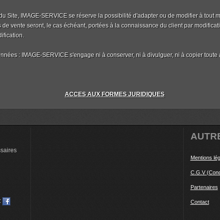
du Site, IMAGE-SERVICE se réserve la possibilité d'adapter ou de modifier à tout
de vente seront, le cas échéant, portées à la connaissance du client par modificat
fication.
onnées : IMAGE-SERVICE s'engage ni à conserver, ni à divulguer, ni à copier toute a
ACCES AUX FORMES JURIDIQUES
AUTR
ssaires
Mentions lé
C.G.V (Cond
Partenaires
:
Contact